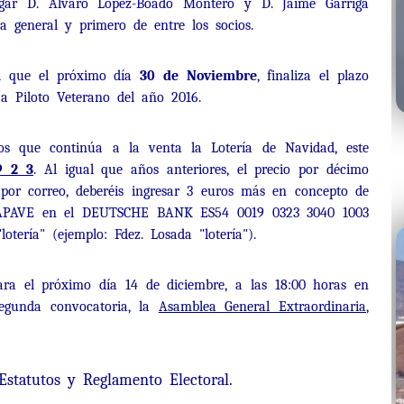
ugar D. Alvaro Lopez-Boado Montero y D. Jaime Garriga
a general y primero de entre los socios.
d que el próximo día
30 de Noviembre
, finaliza el plazo
 a Piloto Veterano del año 2016.
os que continúa a la venta la Lotería de Navidad, este
9 2 3
. Al igual que años anteriores, el precio por décimo
o por correo, deberéis ingresar 3 euros más en concepto de
e APAVE en el DEUTSCHE BANK ES54 0019 0323 3040 1003
tería" (ejemplo: Fdez. Losada "lotería").
ara el próximo día 14 de diciembre, a las 18:00 horas en
segunda convocatoria, la
Asamblea General Extraordinaria
,
Estatutos y Reglamento Electoral.