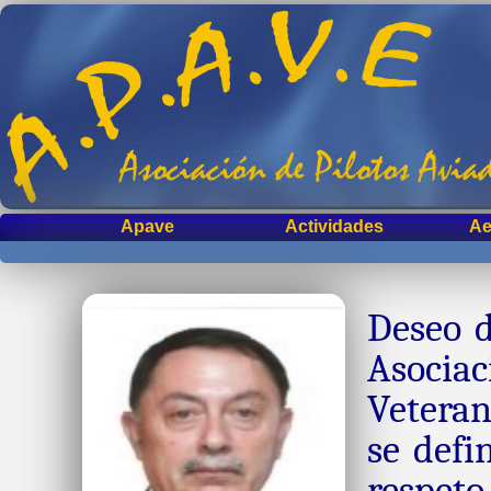
Apave
Actividades
Ae
Deseo d
Asociac
Veteran
se defi
respeto