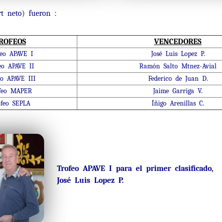
rt neto) fueron :
ROFEOS
VENCEDORES
feo APAVE I
José Luis Lopez P.
eo APAVE II
Ramón Salto Mtnez-Avial
eo APAVE III
Federico de Juan D.
feo MAPER
Jaime Garriga V.
feo SEPLA
Íñigo Arenillas C.
Trofeo APAVE I para el primer clasificado,
José Luis Lopez P.