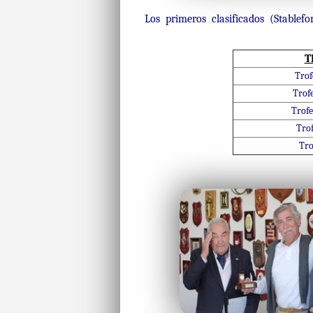
Los primeros clasificados (Stablefo
T
Tro
Trof
Trof
Tro
Tro