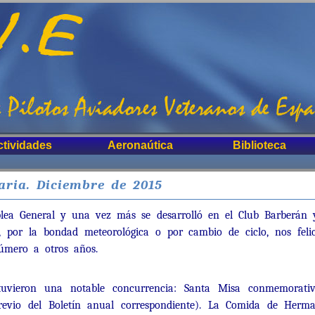
ctividades
Aeronaútica
Biblioteca
aria. Diciembre de 2015
ea General y una vez más se desarrolló en el Club Barberán y
, por la bondad meteorológica o por cambio de ciclo, nos fel
úmero a otros años.
 tuvieron una notable concurrencia: Santa Misa conmemorati
revio del Boletín anual correspondiente). La Comida de Herm