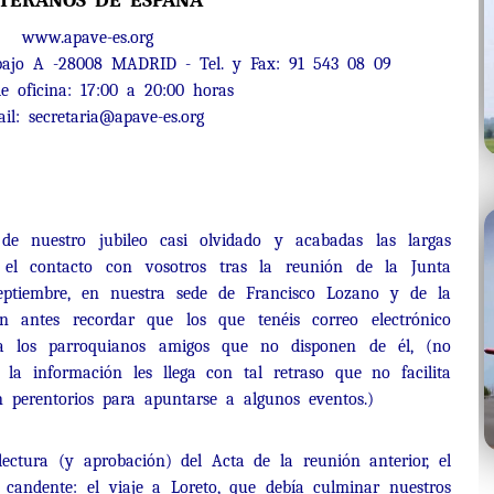
TERANOS DE ESPAÑA
www.apave-es.org
ajo A -28008 MADRID - Tel. y Fax: 91 543 08 09
e oficina: 17:00 a 20:00 horas
ail: secretaria@apave-es.org
de nuestro jubileo casi olvidado y acabadas las largas
 el contacto con vosotros tras la reunión de la Junta
eptiembre, en nuestra sede de Francisco Lozano y de la
 antes recordar que los que tenéis correo electrónico
 a los parroquianos amigos que no disponen de él, (no
 la información les llega con tal retraso que no facilita
n perentorios para apuntarse a algunos eventos.)
 lectura (y aprobación) del Acta de la reunión anterior, el
 candente: el viaje a Loreto, que debía culminar nuestros