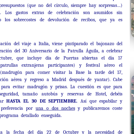
 presupuestos (que no del círculo, siempre hay sorpresas…)
o. Los gastos extras de celebración son asumidos sin
o los sobrecostes de devolución de recibos, que ya es
ación del viaje a Italia, viene pintiparado el bajonazo del
ración del 30 Aniversario de la Patrulla Águila, a celebrar
ubre, que incluye día de Puertas abiertas el día 17
patrullas extranjeras participantes) y festival aéreo el
(madrugón para comer visitar la Base la tarde del 17,
bición aérea y regreso a Madrid después de yantar). Cabe
- para evitar madrugón y prisas. La cuestión es que para
eguridad, tamaño autobús y reservas de Hotel, debéis
par
HASTA EL 30 DE SEPTIEMBRE.
Así que espabilar y
 preferencia por
una o dos noches
y publicaremos coste
rograma detallado enseguida.
ma la fecha del día 22 de Octubre y la necesidad de