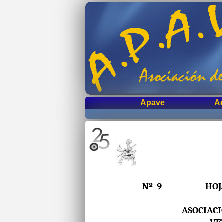
Apave
A
Nº 9 HOJA IN
ASOCIAC