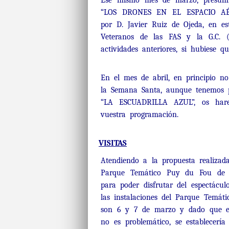
Ese mismo mes de marzo, presumib
“LOS DRONES EN EL ESPACIO AÉ
por D. Javier Ruiz de Ojeda, en e
Veteranos de las FAS y la G.C. 
actividades anteriores, si hubiese 
En el mes de abril, en principio n
la Semana Santa, aunque tenemos p
“LA ESCUADRILLA AZUL”, os harem
vuestra programación.
VISITAS
Atendiendo a la propuesta realizad
Parque Temático Puy du Fou de T
para poder disfrutar del espectácul
las instalaciones del Parque Temáti
son 6 y 7 de marzo y dado que el
no es problemático, se establecerí