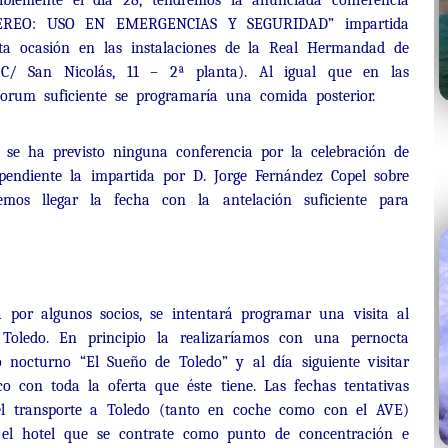
lemente el día 28, tendremos la anunciada conferencia
REO: USO EN EMERGENCIAS Y SEGURIDAD” impartida
sta ocasión en las instalaciones de la Real Hermandad de
(C/ San Nicolás, 11 – 2ª planta). Al igual que en las
quorum suficiente se programaría una comida posterior.
o se ha previsto ninguna conferencia por la celebración de
endiente la impartida por D. Jorge Fernández Copel sobre
os llegar la fecha con la antelación suficiente para
a por algunos socios, se intentará programar una visita al
oledo. En principio la realizaríamos con una pernocta
o nocturno “El Sueño de Toledo” y al día siguiente visitar
co con toda la oferta que éste tiene. Las fechas tentativas
 transporte a Toledo (tanto en coche como con el AVE)
a el hotel que se contrate como punto de concentración e