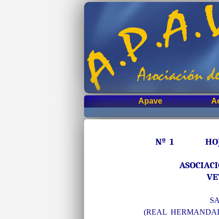
Apave
A
Nº 1 HOJA 
ASOCIAC
VE
SA
(REAL HERMANDAD