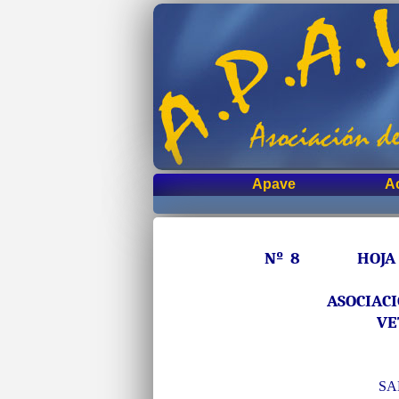
Apave
A
Nº 8 HOJA IN
ASOCIAC
VE
SA